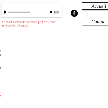
Accueil
Chant d'un Béluga
-
00:00
/
00:00
Contact
Le chant d'amour des cachalots peut être écouté...
ré-écouté ou désactivé...
r
u
e
.
e