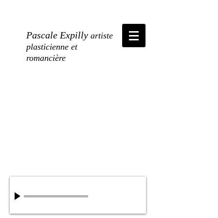
Pascale Expilly
artiste
plasticienne et
romancière
Chant d'un Béluga
00:00
/
00:00