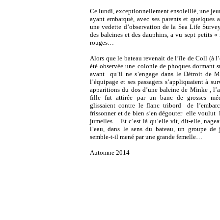
Ce lundi, exceptionnellement ensoleillé, une jeun
ayant embarqué, avec ses parents et quelques a
une vedette d’observation de la Sea Life Survey
des baleines et des dauphins, a vu sept petits «
rouges…
Alors que le bateau revenait de l’île de Coll (à l’
été observée une colonie de phoques dormant sur
avant qu’il ne s’engage dans le Détroit de M
l’équipage et ses passagers s’appliquaient à surv
apparitions du dos d’une baleine de Minke , l’a
fille fut attirée par un banc de grosses mé
glissaient contre le flanc tribord de l’embarc
frissonner et de bien s’en dégouter elle voulut 
jumelles… Et c’est là qu’elle vit, dit-elle, nagea
l’eau, dans le sens du bateau, un groupe de j
semble-t-il mené par une grande femelle…
Automne 2014