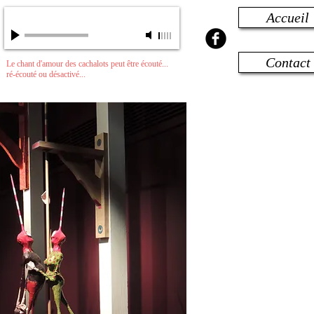
Accueil
Chant d'un Béluga
-
00:00
/
00:00
Contact
Le chant d'amour des cachalots peut être écouté...
ré-écouté ou désactivé...