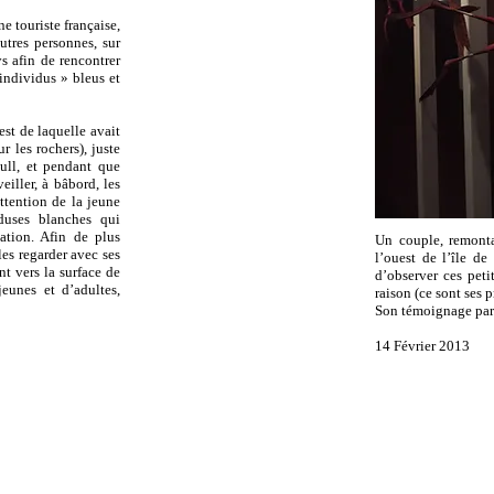
e touriste française,
utres personnes, sur
s afin de rencontrer
 individus » bleus et
est de laquelle avait
 les rochers), juste
ull, et pendant que
eiller, à bâbord, les
ttention de la jeune
duses blanches qui
ation. Afin de plus
Un couple, remonta
les regarder avec ses
l’ouest de l’île de
nt vers la surface de
d’observer ces peti
eunes et d’adultes,
raison (ce sont ses 
Son témoignage par
14 Février 2013