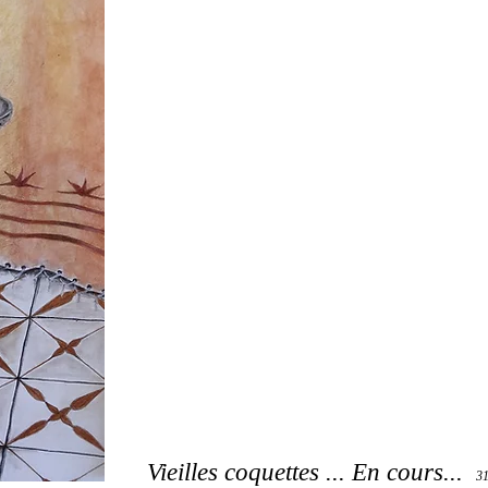
Vieilles coquettes ... En cours...
3