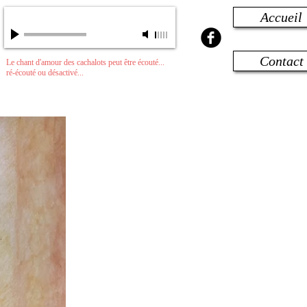
Accueil
Chant d'un Béluga
-
00:00
/
00:00
Contact
Le chant d'amour des cachalots peut être écouté...
ré-écouté ou désactivé...