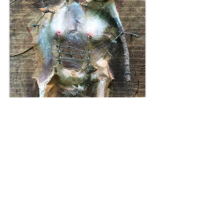
Momie(s)
7 - 1993... 1996
Chant d'un Béluga
00:00
/
00:00
Le chant d'amour des cachalots peut être écouté...
ré-écouté ou désactivé...