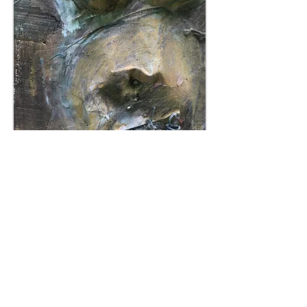
Momie(s)
6 - 1993... 1996
Chant d'un Béluga
00:00
/
00:00
Le chant d'amour des cachalots peut être écouté...
ré-écouté ou désactivé...