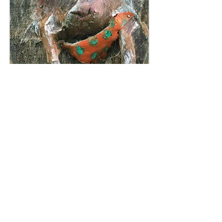
Momie(s)
23 - 1993... 1996
Chant d'un Béluga
00:00
/
00:00
Le chant d'amour des cachalots peut être écouté...
ré-écouté ou désactivé...
Accueil