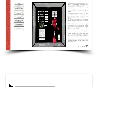
Chant d'un Béluga
00:00
/
00:00
Le chant d'amour des cachalots peut être écouté...
ré-écouté ou désactivé...
Accueil