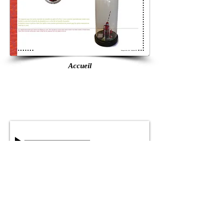
Accueil
Chant d'un Béluga
00:00
/
00:00
Le chant d'amour des cachalots peut être écouté...
ré-écouté ou désactivé...
Accueil