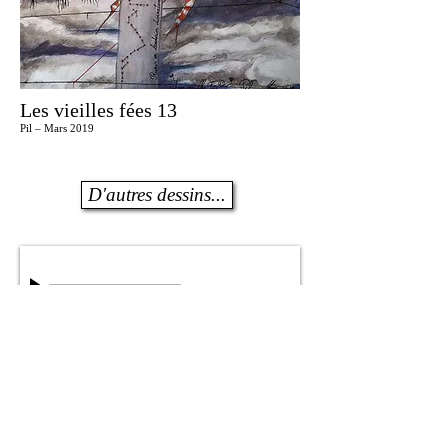
Les vieilles fées 13
Pil – Mars 2019
D'autres dessins...
Chant d'un Béluga
00:00
/
00:00
Le chant d'amour des cachalots peut être écouté...
ré-écouté ou désactivé...
Accueil