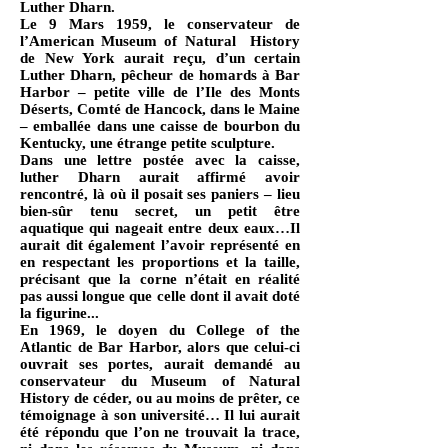
Luther Dharn.
Le 9 Mars 1959, le conservateur de
l’American Museum of Natural History
de New York aurait reçu, d’un certain
Luther Dharn, pêcheur de homards à Bar
Harbor – petite ville de l’Ile des Monts
Déserts, Comté de Hancock, dans le Maine
– emballée dans une caisse de bourbon du
Kentucky, une étrange petite sculpture.
Dans une lettre postée avec la caisse,
luther Dharn aurait affirmé avoir
rencontré, là où il posait ses paniers – lieu
bien-sûr tenu secret, un petit être
aquatique qui nageait entre deux eaux…Il
aurait dit également l’avoir représenté en
en respectant les proportions et la taille,
précisant que la corne n’était en réalité
pas aussi longue que celle dont il avait doté
la figurine...
En 1969, le doyen du College of the
Atlantic de Bar Harbor, alors que celui-ci
ouvrait ses portes, aurait demandé au
conservateur du Museum of Natural
History de céder, ou au moins de prêter, ce
témoignage à son université… Il lui aurait
été répondu que l’on ne trouvait la trace,