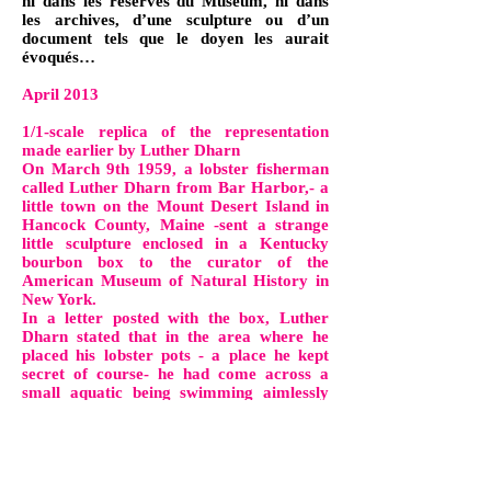
ni dans les réserves du Museum, ni dans
les archives, d’une sculpture ou d’un
document tels que le doyen les aurait
évoqués…
April 2013
1/1-scale replica of the representation
made earlier by Luther Dharn
On March 9th 1959, a lobster fisherman
called Luther Dharn from Bar Harbor,- a
little town on the Mount Desert Island in
Hancock County, Maine -sent a strange
little sculpture enclosed in a Kentucky
bourbon box to the curator of the
American Museum of Natural History in
New York.
In a letter posted with the box, Luther
Dharn stated that in the area where he
placed his lobster pots - a place he kept
secret of course- he had come across a
small aquatic being swimming aimlessly
through the water…He also said that the
representation he made of the being
respected the different proportions and
size. He pointed out that the horn, in real
life, was not as long as on the figurine…….